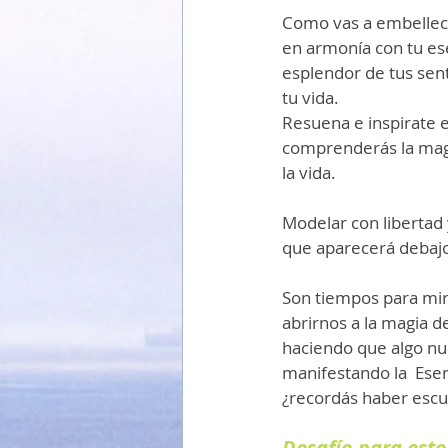
Como vas a embellece
en armonía con tu ese
esplendor de tus sen
tu vida. 
Resuena e inspirate e
comprenderás la magi
la vida.
Modelar con libertad 
que aparecerá debajo 
Son tiempos para mira
abrirnos a la magia d
haciendo que algo nu
manifestando la  Esen
¿recordás haber escu
Desafío para esto