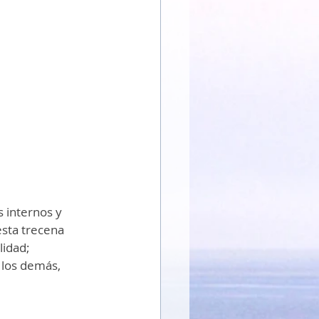
 internos y 
esta trecena 
idad; 
 los demás, 