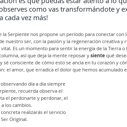
ción es que puedas estar atento a lo qu
observes como vas transformándote y e
ia cada vez más!
 la Serpiente nos propone un período para conectar con l
de nuestro ser, con la pasión y la regeneración creativa y 
vital. Es un momento para sentir la energía de la Tierra o 
columna, así que deja la mente reposar y 
siente 
qué desea
 y sé consciente de cómo esto se ancla en tu corazón y có
n: el amor, que erradica el dolor que hemos acumulado e
r observando día a día siempre 
erpiente, recuerda observa el 
a el perdonarte y perdonar, el 
e a los cambios.
concreta realizarás el servicio 
 Ser Original.