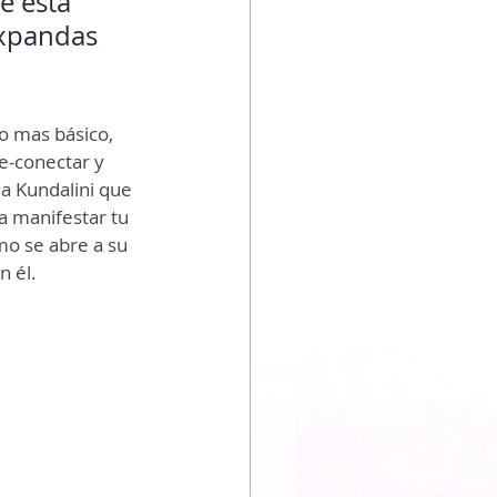
e está 
xpandas 
o mas básico, 
re-conectar y 
la Kundalini que 
 manifestar tu 
mo se abre a su 
n él.