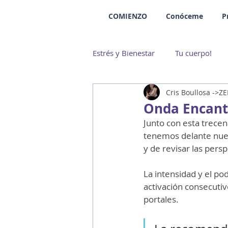
COMIENZO
Conóceme
P
Estrés y Bienestar
Tu cuerpo!
Cris Boullosa ->Z
Onda Encanta
Junto con esta trecen
tenemos delante nue
y de revisar las pers
La intensidad y el po
activación consecutivo
portales.