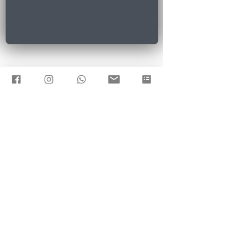
Contáctame!!
Duración:
Para los tres primeros niveles la
duración es de 7 horas para
cada encuentro.
Se programan por separado,
dejando al menos un mes entre
cada uno como