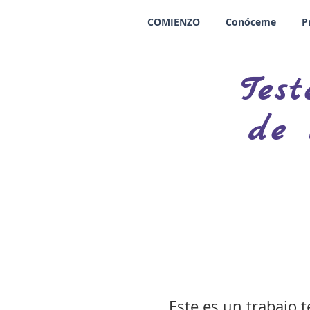
COMIENZO
Conóceme
P
Test
de 
Este es un trabajo 