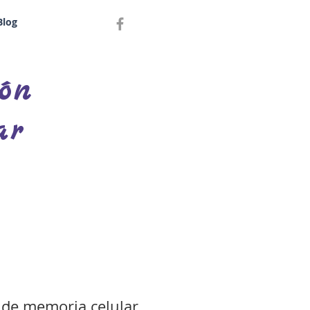
Blog
ón
ar
o de memoria celular,