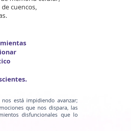
s de cuencos,
as.
amientas
ionar
tico
cientes.
 nos está impidiendo avanzar;
 emociones que nos dispara, las
ientos disfuncionales que lo