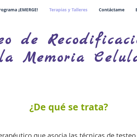
rograma ¡EMERGE!
Terapias y Talleres
Contáctame
eo de Recodificaci
la Memoria Celul
¿De qué se trata?
terapéutico que asocia las técnicas de teste