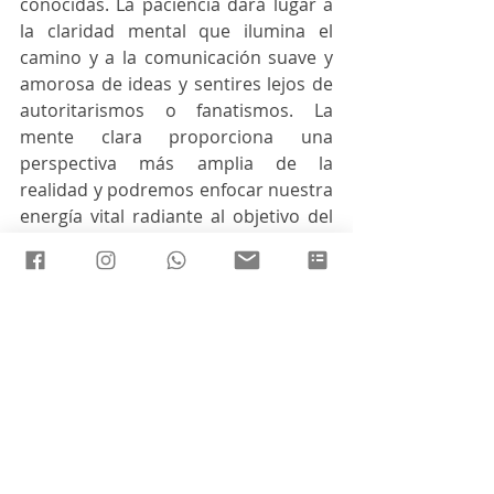
conocidas. La paciencia dará lugar a 
la claridad mental que ilumina el 
camino y a la comunicación suave y 
amorosa de ideas y sentires lejos de 
autoritarismos o fanatismos. La 
mente clara proporciona una 
perspectiva más amplia de la 
realidad y podremos enfocar nuestra 
energía vital radiante al objetivo del 
Ser.
    Venimos haciendo un gran trabajo 
desde hace tiempo para mantener 
nuestro eje, armonizarnos e 
incorporar las herramientas de la 5° 
dimensión para salir victorioso en 
esta transformación. Tené en cuenta 
que, gracias a tu trabajo personal, es 
inminente el fortalecimiento de los 