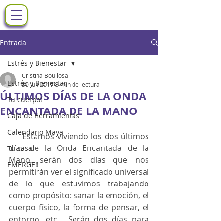
Entrada
Estrés y Bienestar
Cristina Boullosa
Estrés y Bienestar
30 jun 2017
3 min de lectura
ÚLTIMOS DÍAS DE LA ONDA
Tu cuerpo!
ENCANTADA DE LA MANO
Caja de Herramientas
Calendario Maya
     Estamos viviendo los dos últimos 
días de la Onda Encantada de la 
Tu casa!
Mano, serán dos días que nos 
EMERGE!!
permitirán ver el significado universal 
de lo que estuvimos trabajando 
como propósito: sanar la emoción, el 
cuerpo físico, la forma de pensar, el 
entorno, etc.  Serán dos días para 